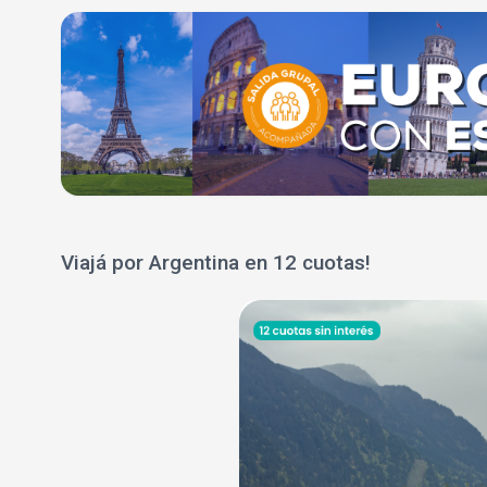
Viajá por Argentina en 12 cuotas!