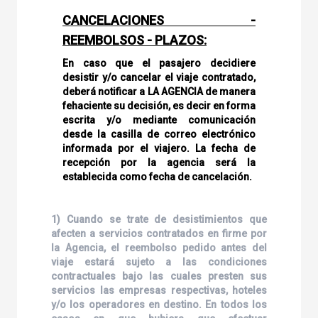
CANCELACIONES -
REEMBOLSOS - PLAZOS:
En caso que el pasajero decidiere
desistir y/o cancelar el viaje contratado,
deberá notificar a LA AGENCIA de manera
fehaciente su decisión, es decir en forma
escrita y/o mediante comunicación
desde la casilla de correo electrónico
informada por el viajero. La fecha de
recepción por la agencia será la
establecida como fecha de cancelación.
1) Cuando se trate de desistimientos que
afecten a servicios contratados en firme por
la Agencia, el reembolso pedido antes del
viaje estará sujeto a las condiciones
contractuales bajo las cuales presten sus
servicios las empresas respectivas, hoteles
y/o los operadores en destino. En todos los