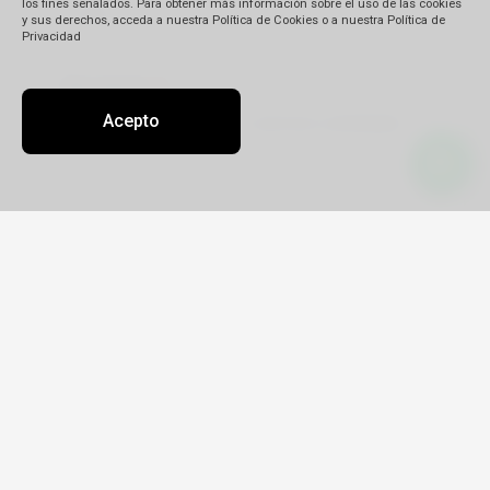
los fines señalados. Para obtener más información sobre el uso de las cookies
y sus derechos, acceda a nuestra Política de Cookies o a nuestra Política de
Privacidad
Descripción
(*)
Acepto
Detalle de su reclamo:
Tipo
Reclamo
Queja
Pedido